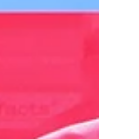
#sportstadtgraz #MASsportswear
#ERSTelektroregeltechnik #arboe123
#energiesteiermark #squirtcyclingproducts
#applyperfo rmance #nduranz #4Endurance
#goldenshot #novalabs