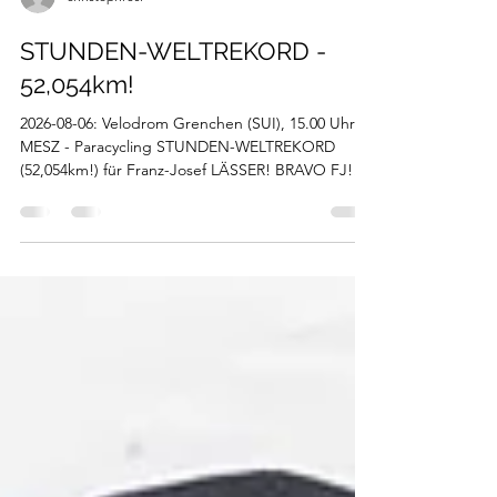
christophresl
STUNDEN-WELTREKORD -
52,054km!
2026-08-06: Velodrom Grenchen (SUI), 15.00 Uhr
MESZ - Paracycling STUNDEN-WELTREKORD
(52,054km!) für Franz-Josef LÄSSER! BRAVO FJ!!
MEGA!! Und gleich zwei Rekorde geknackt!!
Gleichzeitig enttrohnt Farnz-Josef den bisherigen
österreichischen Rekordhalter Matthias Brändle!
Wir gratulieren!! Das hast du dir verdient... Fotos
von #JacksCorner #trainhardracesmart
#WSAKTMGraz #WSAWaste #KTMbikes
#webleedorange #sportstadtgraz #MASsportswear
#ERSTelektroregeltechnik #arboe123.