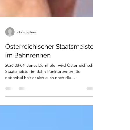
christophresl
Österreichischer Staatsmeister
im Bahnrennen
2026-08-04: Jonas Dornhofer wird Österreichischer
Staatsmeister im Bahn-Punkterennen! So
nebenbei holt er sich auch noch die
Bronzemedaillen im Scratch, Omnium und im
Madison... Fotos von Peter Maurer / Cycling
Austria #trainhardracesmart #WSAKTMGraz
#WSAWaste #KTMbikes #webleedorange