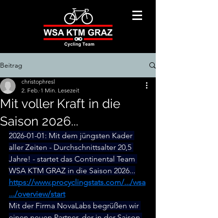
Beitrag
christophresl
2. Feb.
1 Min. Lesezeit
Mit voller Kraft in die
Saison 2026...
2026-01-01: Mit dem jüngsten Kader 
aller Zeiten - Durchschnittsalter 20,5 
Jahre! - startet das Continental Team 
WSA KTM GRAZ in die Saison 2026...
https://www.procyclingstats.com/.../wsa
.../overview/start
Mit der Firma NovaLabs begrüßen wir 
einen neuen Partner, der in der Saison 