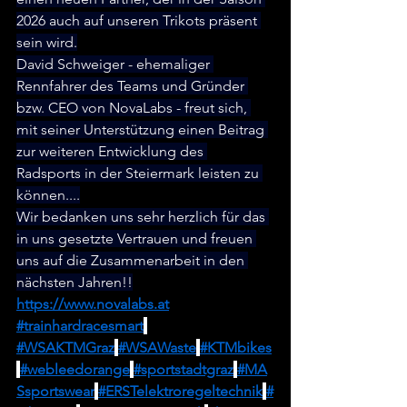
2026 auch auf unseren Trikots präsent 
sein wird.
David Schweiger - ehemaliger 
Rennfahrer des Teams und Gründer 
bzw. CEO von NovaLabs - freut sich, 
mit seiner Unterstützung einen Beitrag 
zur weiteren Entwicklung des 
Radsports in der Steiermark leisten zu 
können....
Wir bedanken uns sehr herzlich für das 
in uns gesetzte Vertrauen und freuen 
uns auf die Zusammenarbeit in den 
nächsten Jahren!!
https://www.novalabs.at
#trainhardracesmart
#WSAKTMGraz
#WSAWaste
#KTMbikes
#webleedorange
#sportstadtgraz
#MA
Ssportswear
#ERSTelektroregeltechnik
#