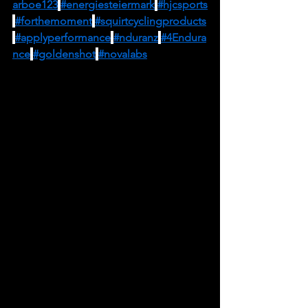
arboe123
#energiesteiermark
#hjcsports
#forthemoment
#squirtcyclingproducts
#applyperformance
#nduranz
#4Endura
nce
#goldenshot
#novalabs