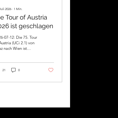
Juli 2026
∙
1
Min.
ie Tour of Austria
026 ist geschlagen
7-12: Die 75. Tour
Austria (UCi 2.1) von
z nach Wien ist
chichte... Drittbestes
misches Continental-
m in Einzel- und
nnschaftswertung, drei
21
0
ge in Spitzengruppen
treten und
lussendlich Rang 22 für
tin Messner in der
samtwertung...
ps://www.procyclingstats.com/race/tour-
austria/2026/gc Fotos
 Harald Tichler