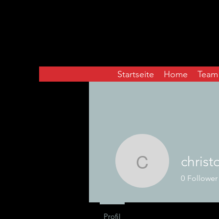
Startseite
Home
Team
christ
christophr
0
Follower
Profil
Blog Posts
Blog Co