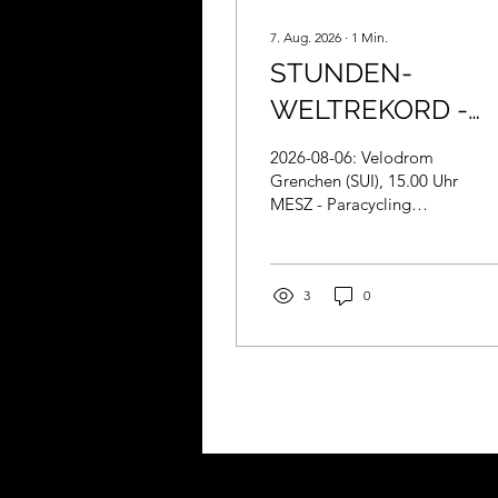
7. Aug. 2026
∙
1
Min.
STUNDEN-
WELTREKORD -
52,054km!
2026-08-06: Velodrom
Grenchen (SUI), 15.00 Uhr
MESZ - Paracycling
STUNDEN-
WELTREKORD
(52,054km!) für Franz-
Josef LÄSSER! BRAVO
3
0
FJ!! MEGA!! Und gleich
zwei Rekorde geknackt!!
Gleichzeitig enttrohnt
Farnz-Josef den
bisherigen
österreichischen
Rekordhalter Matthias
Brändle! Wir gratulieren!!