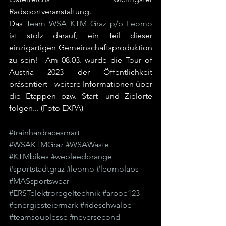
Radsportveranstaltung. 
Das 
Team WSA KTM Graz p/b Leomo
ist stolz darauf, ein Teil dieser 
einzigartigen Gemeinschaftsproduktion 
zu sein!  Am 08.03. wurde die Tour of 
Austria 2023 der Öffentlichkeit 
präsentiert - weitere Informationen über 
die Etappen bzw. Start- und Zielorte 
folgen... (Foto EXPA)
#trainhardracesmart
#WSAKTMGraz
#WSAWaste
#KTMbikes
#webleedorange
#sportstadtgraz
#leomo
#leomolabs
#MASsportswear
#ERSTelektroregeltechnik
#arboe123
#energiesteiermark
#rideschwalbe
#teamsouplesse
#neversecond