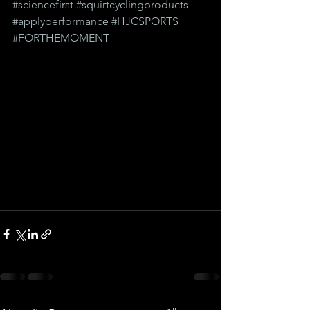
#sciencefirst
#squirtcyclingproducts
#applyperformance
#HJCSPORTS
#FORTHEMOMENT