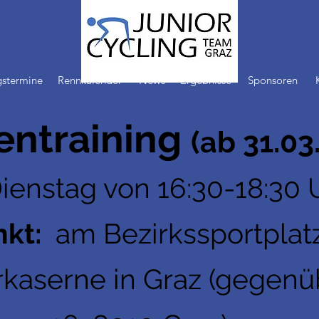
gstermine
Rennkalender
News
Ergebnisse
Sponsoren
entraining
(ab 31.03
ienstag von 16:30-18:30 
nkt:
am Bezirkssportplat
rkaserne in Graz (gegenü