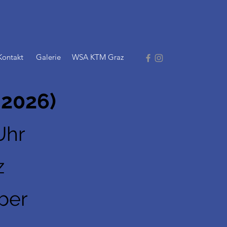
Kontakt
Galerie
WSA KTM Graz
.2026)
Uhr
z
ber