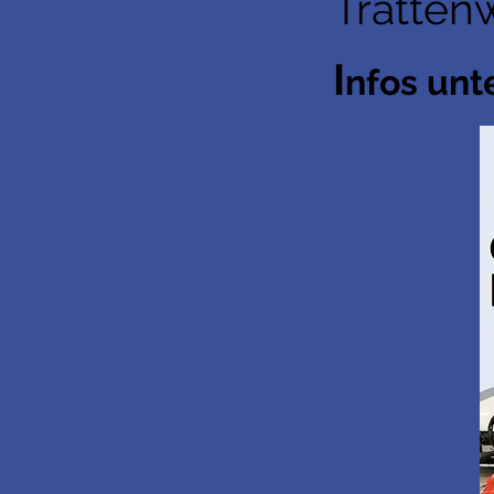
Tratten
I
nfos unt