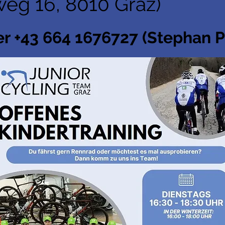
weg 16, 8010 Graz)
er +43 664 1676727 (Stephan P
© Junior Cycling Team Graz Arbö |
Impressum