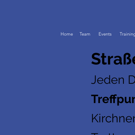
Home
Team
Events
Trainin
Straß
Jeden D
Treffpu
Kirchne