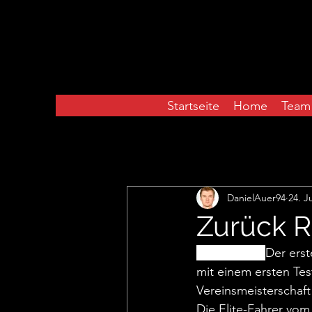
Startseite
Home
Team
Alle Beiträge
DanielAuer94
24. J
Zurück R
2020-06-03:  
D
er ers
mit einem ersten Test
Vereinsmeisterschaft 
Die Elite-Fahrer vom