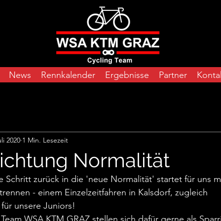
News
Rennkalender
Ergebnisse
Partner
Konta
uli 2020
1 Min. Lesezeit
ichtung Normalität
te Schritt zurück in die 'neue Normalität' startet für un
rennen - einem Einzelzeitfahren in Kalsdorf, zugleich 
für unsere Juniors!  
 Team WSA KTM GRAZ stellen sich dafür gerne als Sparri