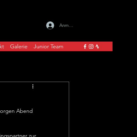
Anmelden
kt
Galerie
Junior Team
s morgen Abend 
ngspartner zur 