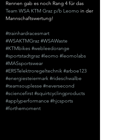
Rennen gab es noch Rang 4 für das 
Team WSA KTM Graz p/b Leomo
 in der 
Mannschaftswertung!  
#trainhardracesmart
#WSAKTMGraz
#WSAWaste
#KTMbikes
#webleedorange
#sportstadtgraz
#leomo
#leomolabs
#MASsportswear
#ERSTelektroregeltechnik
#arboe123
#energiesteiermark
#rideschwalbe
#teamsouplesse
#neversecond
#sciencefirst
#squirtcyclingproducts
#applyperformance
#hjcsports
#forthemoment