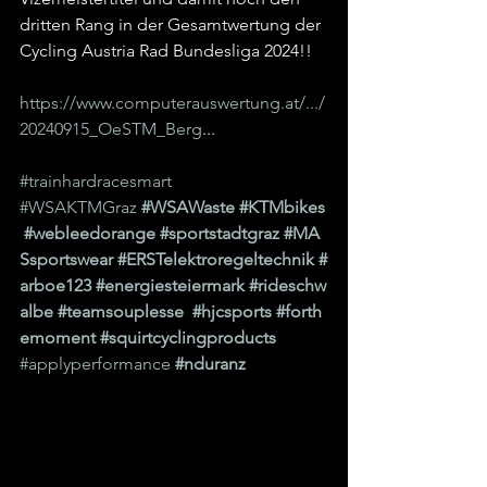
dritten Rang in der Gesamtwertung der 
Cycling Austria Rad Bundesliga 2024!!
https://www.computerauswertung.at/.../
20240915_OeSTM_Berg
...
#trainhardracesmart
#WSAKTMGraz
#WSAWaste
#KTMbikes
#webleedorange
#sportstadtgraz
#MA
Ssportswear
#ERSTelektroregeltechnik
#
arboe123
#energiesteiermark
#rideschw
albe
#teamsouplesse
#hjcsports
#forth
emoment
#squirtcyclingproducts
#applyperformance
#nduranz